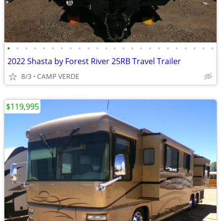
•
•
•
•
•
•
•
•
•
•
•
•
•
•
•
•
•
•
•
•
•
•
•
•
2022 Shasta by Forest River 25RB Travel Trailer
8/3
CAMP VERDE
$119,995