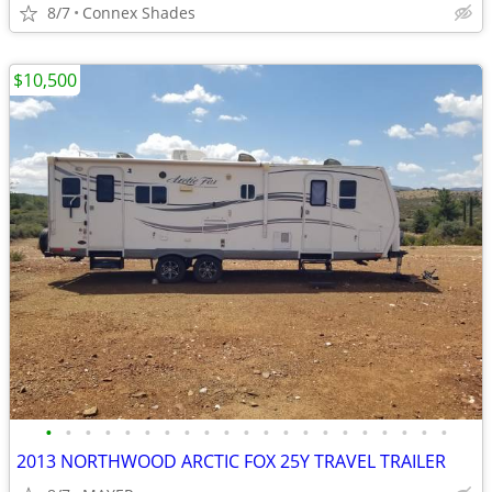
8/7
Connex Shades
$10,500
•
•
•
•
•
•
•
•
•
•
•
•
•
•
•
•
•
•
•
•
•
2013 NORTHWOOD ARCTIC FOX 25Y TRAVEL TRAILER