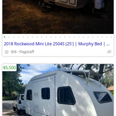
•
•
•
•
•
•
•
•
•
•
•
•
•
•
•
•
•
•
•
•
•
•
•
•
2018 Rockwood Mini Lite 2504S (25') | Murphy Bed | Double Bunks | Turn
8/6
Flagstaff
$5,500