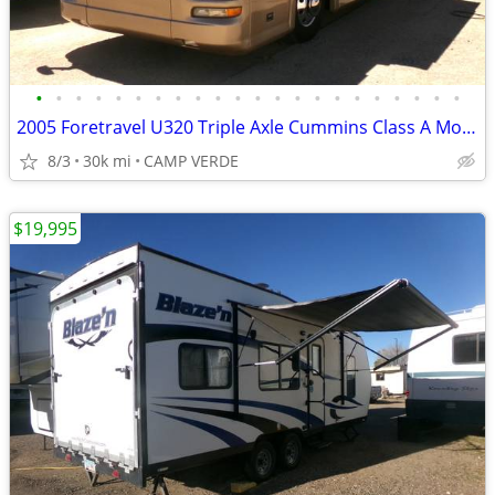
•
•
•
•
•
•
•
•
•
•
•
•
•
•
•
•
•
•
•
•
•
•
2005 Foretravel U320 Triple Axle Cummins Class A Motorhome
8/3
30k mi
CAMP VERDE
$19,995