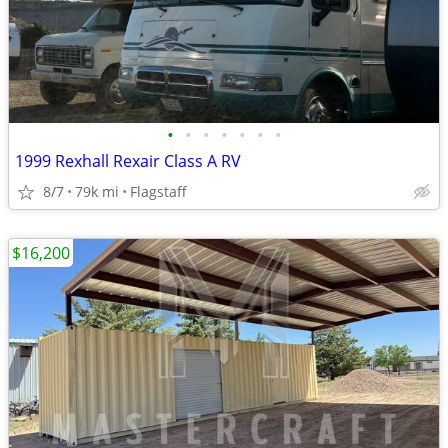
•
•
•
•
•
•
•
1999 Rexhall Rexair Class A RV
8/7
79k mi
Flagstaff
$16,200