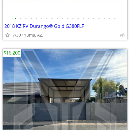
•
•
•
•
•
•
•
•
•
•
•
•
•
•
•
•
•
•
•
•
2018 KZ RV Durango® Gold G380FLF
7/30
Yuma, AZ.
$16,200