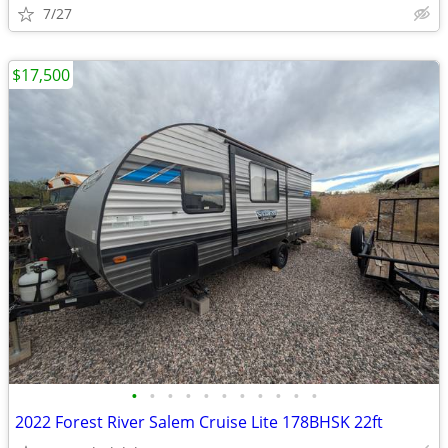
7/27
$17,500
•
•
•
•
•
•
•
•
•
•
•
2022 Forest River Salem Cruise Lite 178BHSK 22ft