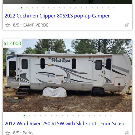
•
•
•
•
•
•
•
•
•
•
•
•
•
•
•
•
•
•
2022 Cochmen Clipper 806XLS pop-up Camper
8/5
CAMP VERDE
$12,000
•
•
•
•
•
•
•
•
•
•
•
•
•
•
•
•
•
2012 Wind River 250 RLSW with Slide-out - Four Seasons with Mountain E
8/5
Parks