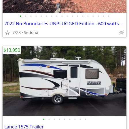
•
•
•
•
•
•
•
•
•
•
•
•
•
•
•
•
•
•
2022 No Boundaries UNPLUGGED Edition - 600 watts of SOLAR + 4 lithium
7/28
Sedona
$13,950
•
•
•
•
•
•
•
•
•
Lance 1575 Trailer