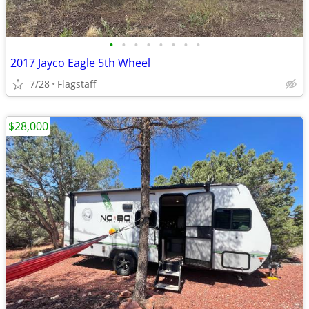
•
•
•
•
•
•
•
•
2017 Jayco Eagle 5th Wheel
7/28
Flagstaff
$28,000