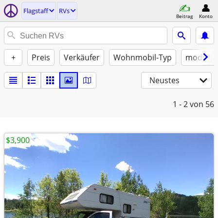
Flagstaff
RVs
Beitrag
Konto
+
Preis
Verkäufer
Wohnmobil-Typ
modellja
Neustes
1 - 2
von 56
$3,900