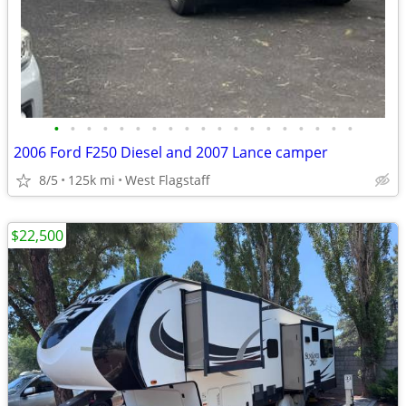
•
•
•
•
•
•
•
•
•
•
•
•
•
•
•
•
•
•
•
2006 Ford F250 Diesel and 2007 Lance camper
8/5
125k mi
West Flagstaff
$22,500