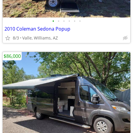
•
•
•
•
•
•
2010 Coleman Sedona Popup
8/3
Valle, WIlliams, AZ
$86,000