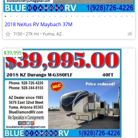
•
•
•
•
•
•
•
•
•
•
•
•
•
•
•
•
•
•
•
•
•
•
•
•
2018 NeXus RV Maybach 37M
7/30
27k mi
Yuma, AZ.
$39,995