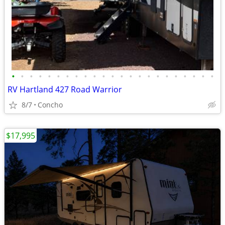
•
•
•
•
•
•
•
•
•
•
•
•
•
•
•
•
•
•
•
•
•
•
•
RV Hartland 427 Road Warrior
8/7
Concho
$17,995