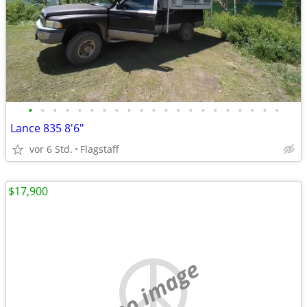
•
•
•
•
•
•
•
•
•
•
•
•
•
•
•
•
•
•
•
•
•
Lance 835 8'6"
vor 6 Std.
Flagstaff
$17,900
no image