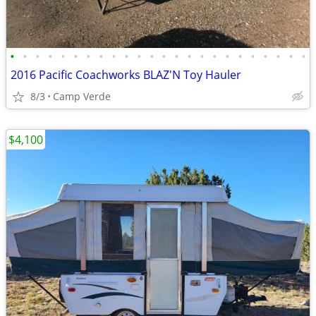
•
•
•
•
•
•
•
•
•
•
•
•
•
•
•
•
•
•
•
•
•
•
•
•
2016 Pacific Coachworks BLAZ'N Toy Hauler
8/3
Camp Verde
$4,100