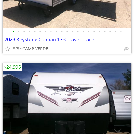
•
•
•
•
•
•
•
•
•
•
•
•
•
•
•
•
•
•
•
•
•
2023 Keystone Colman 17B Travel Trailer
8/3
CAMP VERDE
$24,995