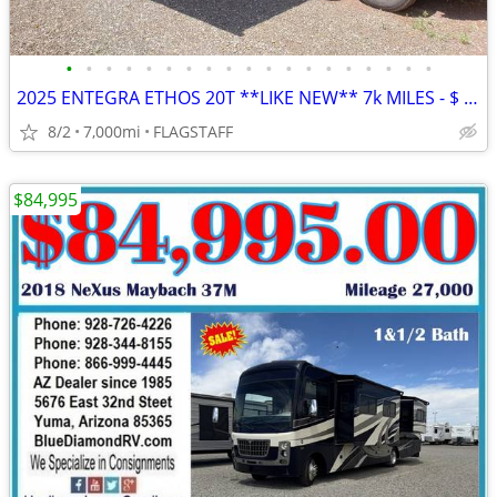
•
•
•
•
•
•
•
•
•
•
•
•
•
•
•
•
•
•
•
2025 ENTEGRA ETHOS 20T **LIKE NEW** 7k MILES - $ 86k
8/2
7,000mi
FLAGSTAFF
$84,995