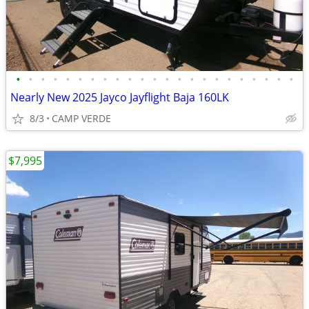
•
•
•
•
•
•
•
•
•
•
•
•
•
•
•
•
•
•
•
•
•
•
•
Nearly New 2025 Jayco Jayflight Baja 160LK
8/3
CAMP VERDE
$7,995