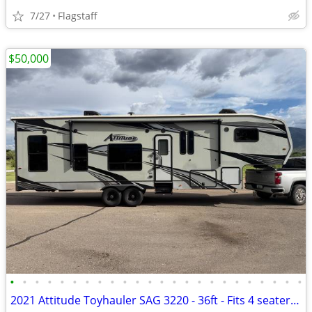
7/27
Flagstaff
$50,000
•
•
•
•
•
•
•
•
•
•
•
•
•
•
•
•
•
•
•
•
•
•
•
•
2021 Attitude Toyhauler SAG 3220 - 36ft - Fits 4 seater SXS