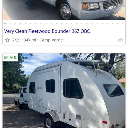
•
•
•
•
•
•
•
•
•
•
•
•
•
•
•
•
•
•
•
•
•
•
•
•
Very Clean Fleetwood Bounder 36Z OBO
7/29
94k mi
Camp Verde
$5,500