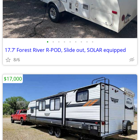
•
•
•
•
•
•
•
•
•
17.7’ Forest River R-POD, Slide out, SOLAR equipped
8/6
$17,000