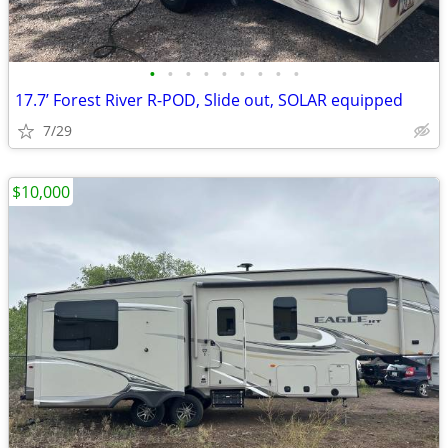
•
•
•
•
•
•
•
•
•
17.7’ Forest River R-POD, Slide out, SOLAR equipped
7/29
$10,000