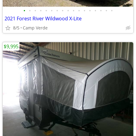
•
•
•
•
•
•
•
•
•
•
•
•
•
•
•
•
•
2021 Forest River Wildwood X-Lite
8/5
Camp Verde
$9,995