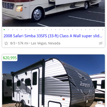
•
•
•
•
•
•
•
•
•
•
•
•
•
•
•
•
•
•
•
•
•
•
•
•
2008 Safari Simba 33SFS (33-ft) Class A Wall super slide immaculate
8/3
57k mi
Las Vegas, Nevada
$20,995