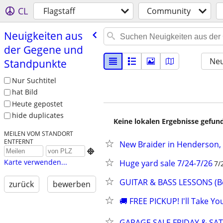
CL
Flagstaff
Community
Neuigkeiten aus
der Gegene und
Neu
Standpunkte
Nur Suchtitel
hat Bild
Heute gepostet
hide duplicates
Keine lokalen Ergebnisse gefund
MEILEN VOM STANDORT
ENTFERNT
New Braider in Henderson, 

Karte verwenden...
Huge yard sale 7/24-7/26
7/
GUITAR & BASS LESSONS (Be
zurück
bewerben
🚚 FREE PICKUP! I'll Take Y
GARAGE SALE FRIDAY & SA