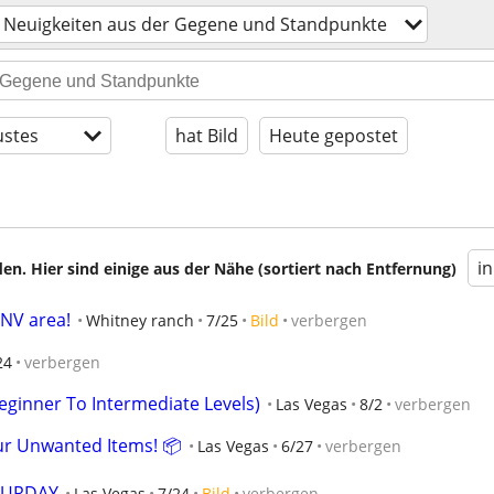
Neuigkeiten aus der Gegene und Standpunkte
stes
hat Bild
Heute gepostet
i
en. Hier sind einige aus der Nähe (sortiert nach Entfernung)
NV area!
Whitney ranch
7/25
Bild
verbergen
24
verbergen
ginner To Intermediate Levels)
Las Vegas
8/2
verbergen
our Unwanted Items! 📦
Las Vegas
6/27
verbergen
TURDAY
Las Vegas
7/24
Bild
verbergen