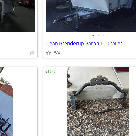
•
•
•
Clean Brenderup Baron TC Trailer
8/4
$100