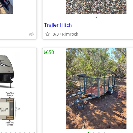
•
Trailer Hitch
8/3
Rimrock
$650
•
•
•
•
•
•
•
•
•
•
•
•