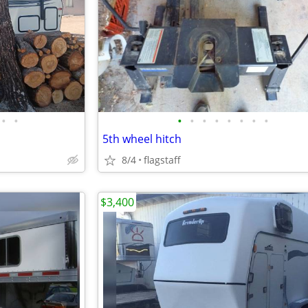
•
•
•
•
•
•
•
•
•
•
5th wheel hitch
8/4
flagstaff
$3,400