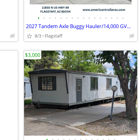
•
•
•
•
•
•
•
•
•
•
•
•
•
•
•
•
2027 Tandem Axle Buggy Hauler/14,000 GVWR/102"X20' M-144841
8/3
Flagstaff
$3,000
•
•
•
•
•
•
•
•
•
•
•
•
•