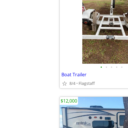
•
•
•
•
•
Boat Trailer
8/4
Flagstaff
$12,000