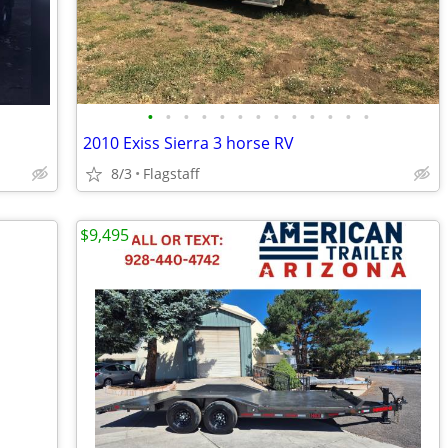
•
•
•
•
•
•
•
•
•
•
•
•
•
2010 Exiss Sierra 3 horse RV
8/3
Flagstaff
$9,495