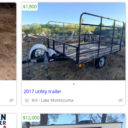
$1,800
•
2017 utility trailer
8/5
Lake Montezuma
$12,000