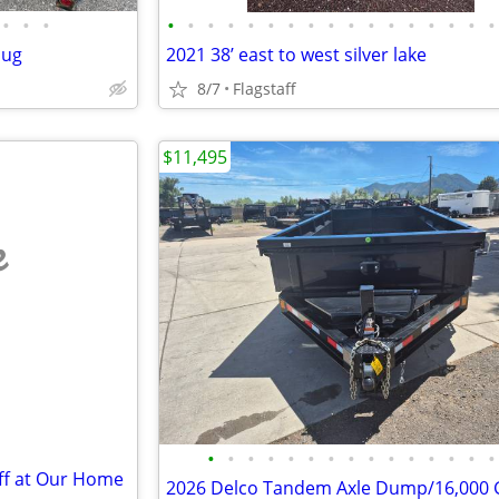
•
•
•
•
•
•
•
•
•
•
•
•
•
•
•
•
•
•
•
•
lug
2021 38’ east to west silver lake
8/7
Flagstaff
$11,495
e
•
•
•
•
•
•
•
•
•
•
•
•
•
•
•
Off at Our Home