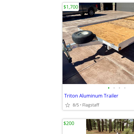
$1,700
•
•
•
•
Triton Aluminum Trailer
8/5
Flagstaff
$200