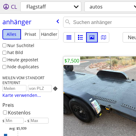
CL
Flagstaff
autos
anhänger
Alles
Privat
Händler
Neu
Nur Suchtitel
hat Bild
Heute gepostet
$7,500
hide duplicates
MEILEN VOM STANDORT
ENTFERNT

Karte verwenden...
Preis
Kostenlos
$
– $
avg: $5,939