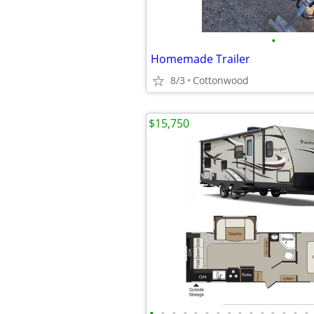
•
Homemade Trailer
8/3
Cottonwood
$15,750
•
•
•
•
•
•
•
•
•
•
•
•
•
•
•