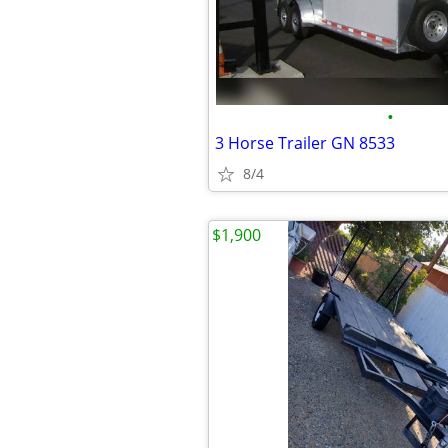
•
3 Horse Trailer GN 8533
8/4
$1,900