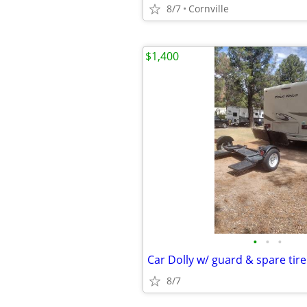
8/7
Cornville
$1,400
•
•
•
Car Dolly w/ guard & spare tire
8/7