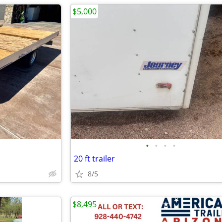
$5,000
•
•
•
•
20 ft trailer
8/5
$8,495