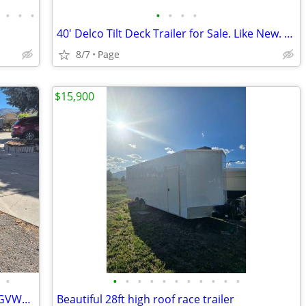
•
•
•
•
•
•
•
40' Delco Tilt Deck Trailer for Sale. Like New. With Side Rails
8/7
Page
$15,900
•
•
•
•
•
•
•
•
•
•
•
•
2026 Delco Tandem Axle Dump/16,000 GVWR/83"X14' D-041631
Beautiful 28ft high roof race trailer