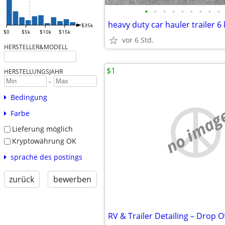
•
•
•
•
•
•
•
•
•
heavy duty car hauler trailer 6 
$35k
$0
$5k
$10k
$15k
vor 6 Std.
HERSTELLER&MODELL
$1
HERSTELLUNGSJAHR
-
Bedingung
no imag
Farbe
Lieferung möglich
Kryptowährung OK
sprache des postings
zurück
bewerben
RV & Trailer Detailing – Drop 