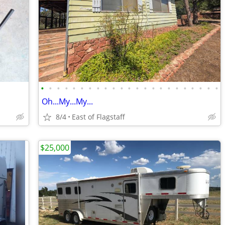
•
•
•
•
•
•
•
•
•
•
•
•
•
•
•
•
•
•
•
•
•
•
•
Oh...My...My...
8/4
East of Flagstaff
$25,000