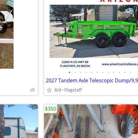
•
•
•
•
•
•
•
•
•
•
•
•
8/4
Flagstaff
$350