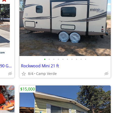
•
•
•
•
•
•
•
•
•
•
2027 Tandem Axle Telescopic Dump/9,990 GVWR/60"X10' M-145184
Rockwood Mini 21 ft
8/4
Camp Verde
$15,000