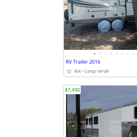
•
•
•
•
•
•
•
•
RV Trailer 2016
8/4
Camp Verde
$7,490