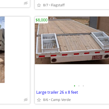
8/7
Flagstaff
$8,000
•
•
•
Large trailer 26 x 8 feet
8/6
Camp Verde