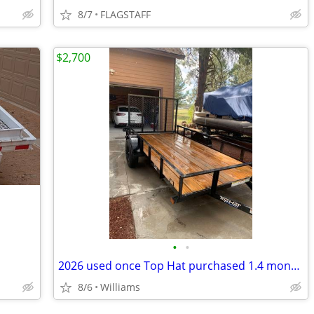
8/7
FLAGSTAFF
$2,700
•
•
2026 used once Top Hat purchased 1.4 months ago 3,100 all in used once
8/6
Williams