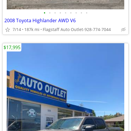
•
•
•
•
•
•
•
•
•
2008 Toyota Highlander AWD V6
7/14
187k mi
Flagstaff Auto Outlet-928-774-7044
$17,995