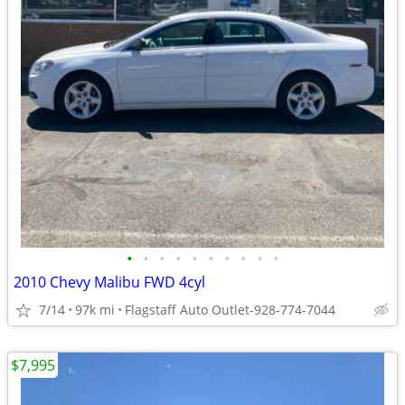
•
•
•
•
•
•
•
•
•
•
2010 Chevy Malibu FWD 4cyl
7/14
97k mi
Flagstaff Auto Outlet-928-774-7044
$7,995