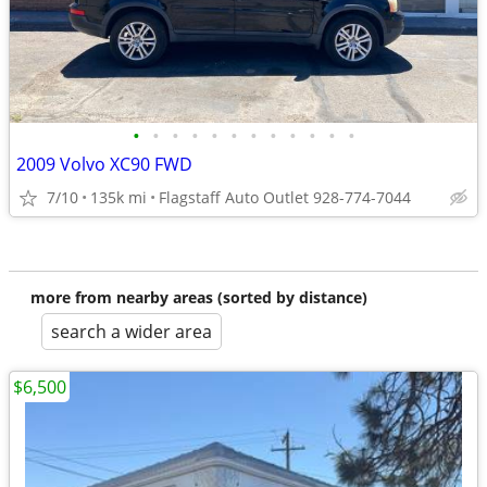
•
•
•
•
•
•
•
•
•
•
•
•
2009 Volvo XC90 FWD
7/10
135k mi
Flagstaff Auto Outlet 928-774-7044
more from nearby areas (sorted by distance)
search a wider area
$6,500