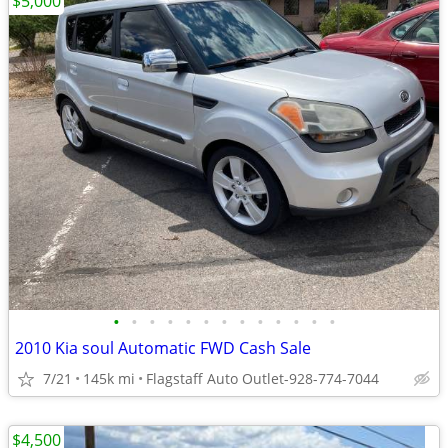
$5,000
•
•
•
•
•
•
•
•
•
•
•
•
•
2010 Kia soul Automatic FWD Cash Sale
7/21
145k mi
Flagstaff Auto Outlet-928-774-7044
$4,500