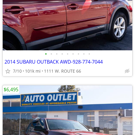
•
•
•
•
•
•
•
•
•
2014 SUBARU OUTBACK AWD-928-774-7044
7/10
101k mi
1111 W. ROUTE 66
$6,495