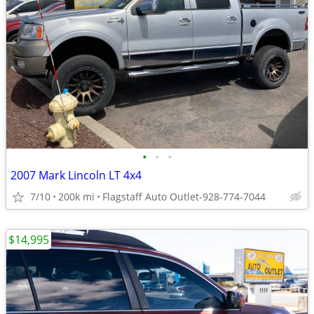
•
•
•
2007 Mark Lincoln LT 4x4
7/10
200k mi
Flagstaff Auto Outlet-928-774-7044
$14,995