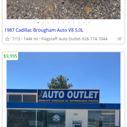
•
•
•
•
•
•
•
•
•
•
•
1987 Cadillac Brougham Auto V8 5.0L
7/15
144k mi
Flagstaff Auto Outlet-928-774-7044
$9,995