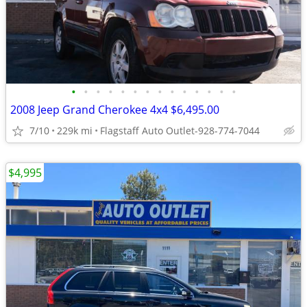
•
•
•
•
•
•
•
•
•
•
•
•
•
•
2008 Jeep Grand Cherokee 4x4 $6,495.00
7/10
229k mi
Flagstaff Auto Outlet-928-774-7044
$4,995