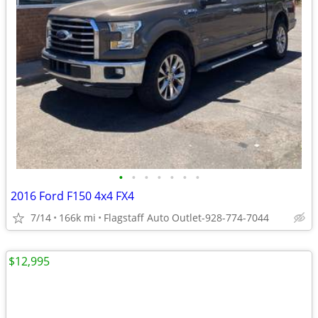
•
•
•
•
•
•
•
2016 Ford F150 4x4 FX4
7/14
166k mi
Flagstaff Auto Outlet-928-774-7044
$12,995