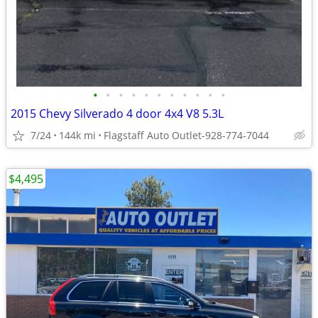
•
•
•
•
•
•
•
•
•
•
•
2015 Chevy Silverado 4 door 4x4 V8 5.3L
7/24
144k mi
Flagstaff Auto Outlet-928-774-7044
$4,495