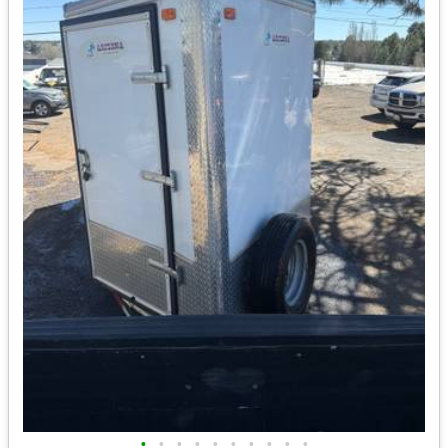
•
•
•
•
•
•
•
•
•
•