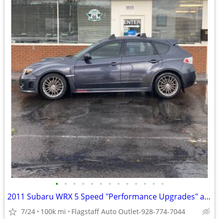
•
•
•
•
•
•
•
•
•
•
•
•
•
2011 Subaru WRX 5 Speed "Performance Upgrades" ask Dealership"
7/24
100k mi
Flagstaff Auto Outlet-928-774-7044