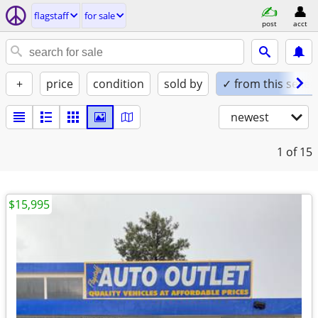
flagstaff
for sale
post
acct
+
price
condition
sold by
✓ from this seller
newest
1
of 15
$15,995