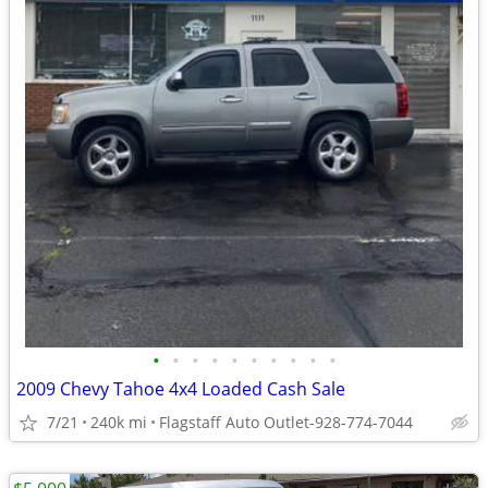
•
•
•
•
•
•
•
•
•
•
2009 Chevy Tahoe 4x4 Loaded Cash Sale
7/21
240k mi
Flagstaff Auto Outlet-928-774-7044