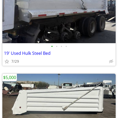
•
•
•
•
19' Used Hulk Steel Bed
7/29
$5,000