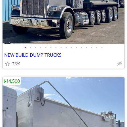
•
•
•
•
•
•
•
•
•
•
•
•
•
•
•
•
NEW BUILD DUMP TRUCKS
7/29
$14,500