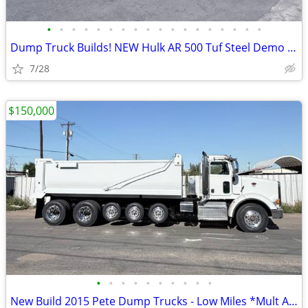
•
•
•
•
•
•
•
•
•
•
•
•
•
•
•
•
•
•
Dump Truck Builds! NEW Hulk AR 500 Tuf Steel Demo Body
7/28
$150,000
•
•
•
•
•
•
•
•
•
•
New Build 2015 Pete Dump Trucks - Low Miles *Mult Avail.*