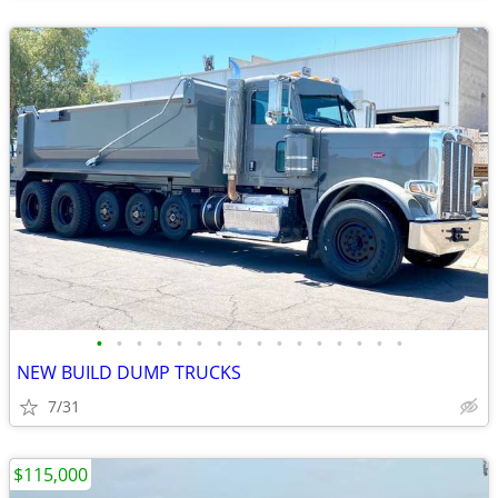
•
•
•
•
•
•
•
•
•
•
•
•
•
•
•
•
NEW BUILD DUMP TRUCKS
7/31
$115,000