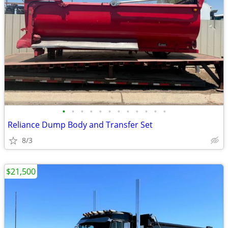
•
•
•
•
•
•
•
•
•
•
•
•
Reliance Dump Body and Transfer Set
8/3
$21,500