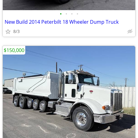
•
•
•
•
New Build 2014 Peterbilt 18 Wheeler Dump Truck
8/3
$150,000