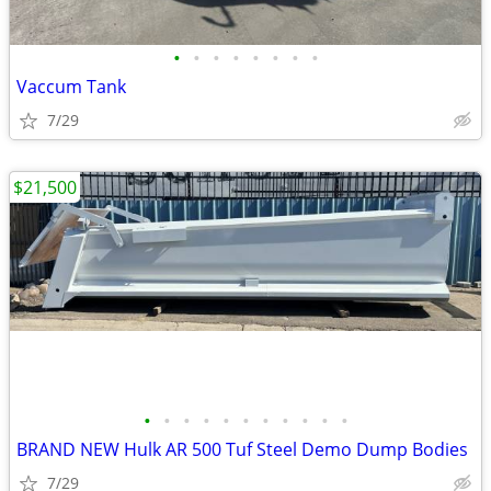
•
•
•
•
•
•
•
•
Vaccum Tank
7/29
$21,500
•
•
•
•
•
•
•
•
•
•
•
BRAND NEW Hulk AR 500 Tuf Steel Demo Dump Bodies
7/29