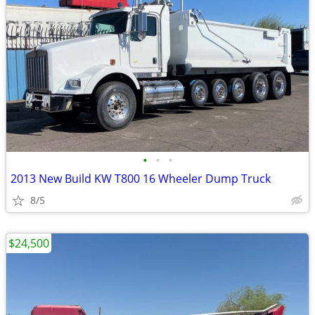
•
•
•
2013 New Build KW T800 16 Wheeler Dump Truck
8/5
$24,500