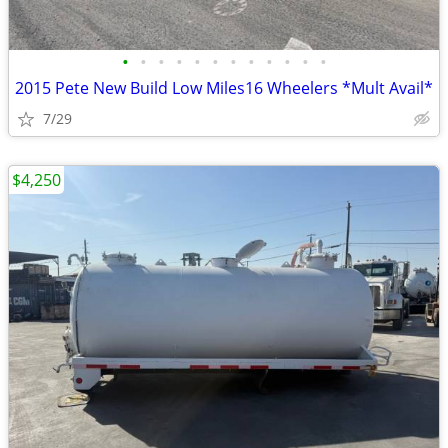
•
•
•
•
•
•
•
•
•
•
•
•
2015 Pete New Build Low Miles16 Wheelers *Mult Avail*
7/29
$4,250