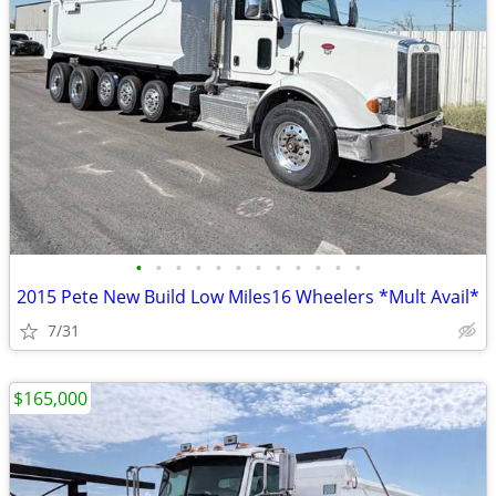
•
•
•
•
•
•
•
•
•
•
•
•
2015 Pete New Build Low Miles16 Wheelers *Mult Avail*
7/31
$165,000