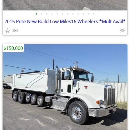
•
•
•
•
•
•
•
•
•
•
•
•
2015 Pete New Build Low Miles16 Wheelers *Mult Avail*
8/3
$150,000