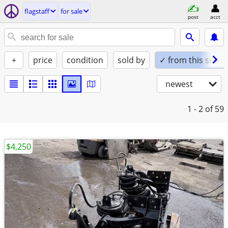
flagstaff
for sale
post
acct
+
price
condition
sold by
✓ from this seller
newest
1 - 2
of 59
$4,250