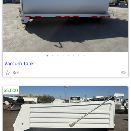
•
•
•
•
•
•
•
•
Vaccum Tank
8/3
$5,000