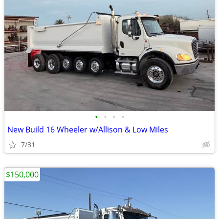
•
•
•
•
New Build 16 Wheeler w/Allison & Low Miles
7/31
$150,000