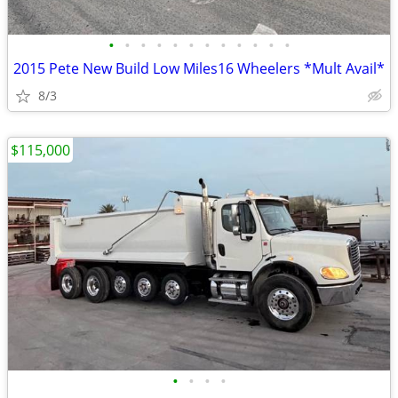
•
•
•
•
•
•
•
•
•
•
•
•
2015 Pete New Build Low Miles16 Wheelers *Mult Avail*
8/3
$115,000
•
•
•
•