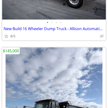
•
•
•
•
New Build 16 Wheeler Dump Truck - Allison Automatic & Low Orig Miles!!
8/5
$145,000