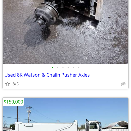
•
•
•
•
•
•
Used 8K Watson & Chalin Pusher Axles
8/5
$150,000