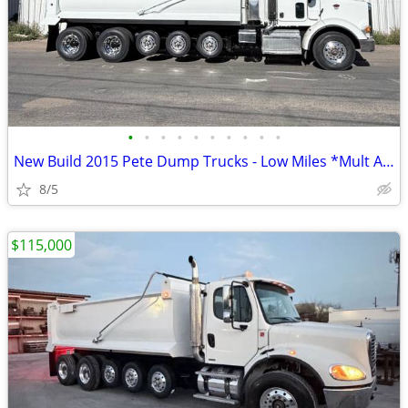
•
•
•
•
•
•
•
•
•
•
New Build 2015 Pete Dump Trucks - Low Miles *Mult Avail.*
8/5
$115,000