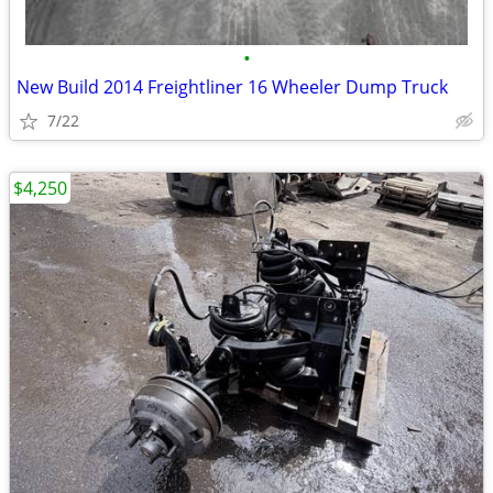
•
New Build 2014 Freightliner 16 Wheeler Dump Truck
7/22
$4,250