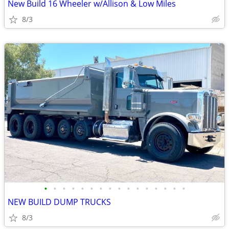
New Build 16 Wheeler w/Allison & Low Miles
8/3
•
•
•
•
•
•
•
•
•
•
•
•
•
•
•
•
NEW BUILD DUMP TRUCKS
8/3