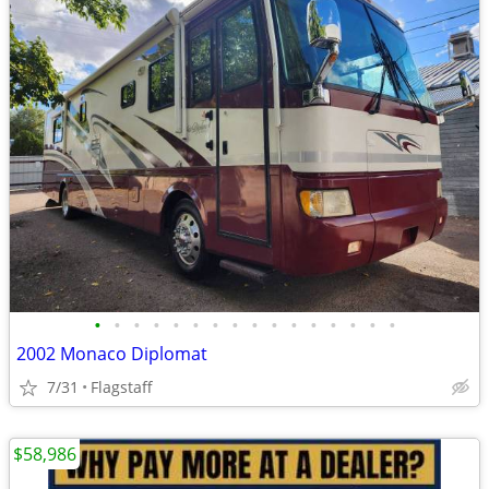
•
•
•
•
•
•
•
•
•
•
•
•
•
•
•
•
2002 Monaco Diplomat
7/31
Flagstaff
$58,986