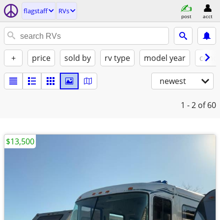
flagstaff
RVs
post
acct
+
price
sold by
rv type
model year
condi
newest
1 - 2
of 60
$13,500