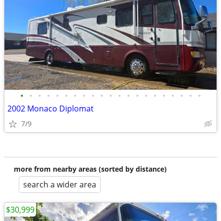
•
•
•
•
•
•
•
•
•
•
•
•
•
•
•
•
•
•
•
•
•
2002 Monaco Diplomat
7/9
more from nearby areas (sorted by distance)
search a wider area
$30,999