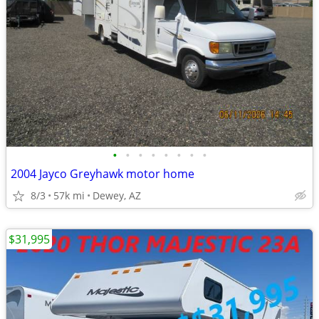
•
•
•
•
•
•
•
•
2004 Jayco Greyhawk motor home
8/3
57k mi
Dewey, AZ
$31,995