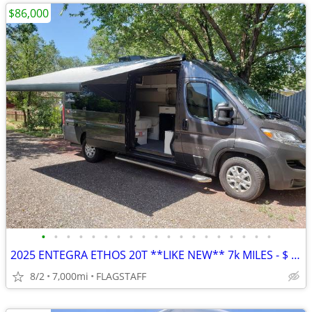
$86,000
•
•
•
•
•
•
•
•
•
•
•
•
•
•
•
•
•
•
•
2025 ENTEGRA ETHOS 20T **LIKE NEW** 7k MILES - $ 86k
8/2
7,000mi
FLAGSTAFF