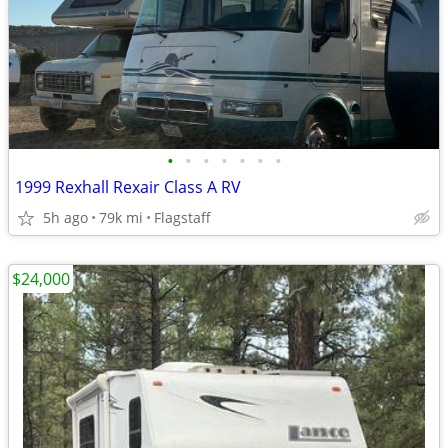
•
•
•
•
•
•
•
1999 Rexhall Rexair Class A RV
5h ago
79k mi
Flagstaff
$24,000