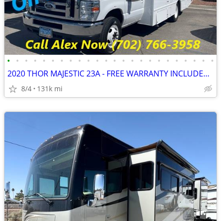
•
•
•
•
•
•
•
•
•
•
•
•
•
•
•
•
•
•
•
•
•
•
•
•
2020 THOR MAJESTIC 23A - FREE WARRANTY INCLUDED!! WE FINANCE-CALL NOW
8/4
131k mi