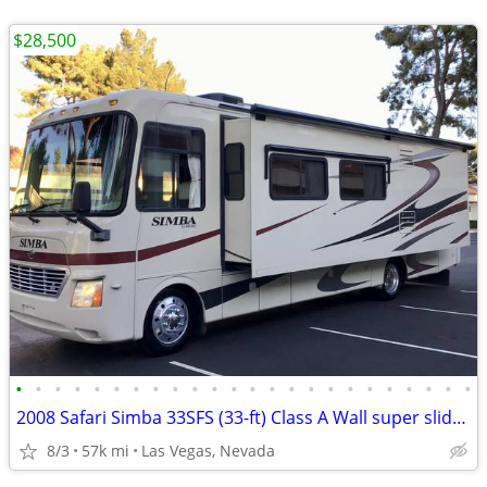
$28,500
•
•
•
•
•
•
•
•
•
•
•
•
•
•
•
•
•
•
•
•
•
•
•
•
2008 Safari Simba 33SFS (33-ft) Class A Wall super slide immaculate
8/3
57k mi
Las Vegas, Nevada