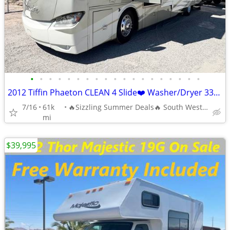
•
•
•
•
•
•
•
•
•
•
•
•
•
•
•
•
•
•
•
2012 Tiffin Phaeton CLEAN 4 Slide❤️ Washer/Dryer 336HRsGen *Dont Miss
7/16
61k
🔥Sizzling Summer Deals🔥 South West RVGUY
mi
$39,995