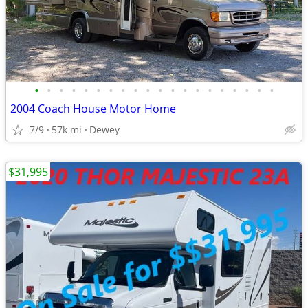
•
•
•
•
•
•
•
•
•
•
•
•
•
•
•
•
•
•
•
•
2004 Coach House Motor Home
7/9
57k mi
Dewey
$31,995