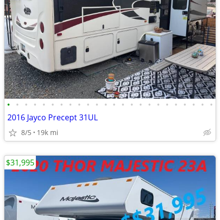
•
•
•
•
•
•
•
•
•
•
•
•
•
•
•
•
•
•
•
•
•
•
•
•
2016 Jayco Precept 31UL
8/5
19k mi
$31,995