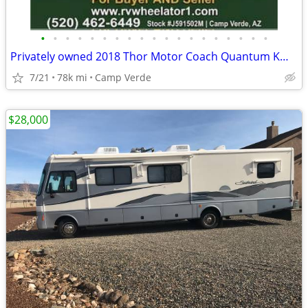
•
•
•
•
•
•
•
•
•
•
•
•
•
•
•
•
•
•
•
Privately owned 2018 Thor Motor Coach Quantum KM24
7/21
78k mi
Camp Verde
$28,000