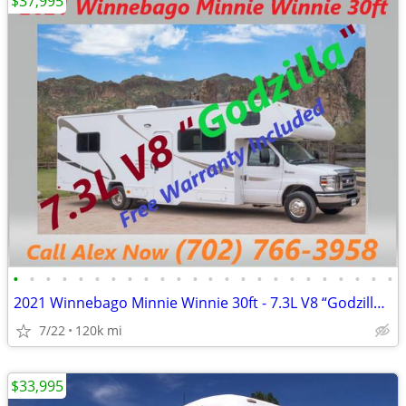
$37,995
•
•
•
•
•
•
•
•
•
•
•
•
•
•
•
•
•
•
•
•
•
•
•
•
2021 Winnebago Minnie Winnie 30ft - 7.3L V8 “Godzilla Engine"
7/22
120k mi
$33,995