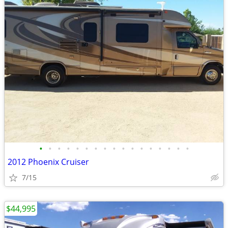
•
•
•
•
•
•
•
•
•
•
•
•
•
•
•
•
•
2012 Phoenix Cruiser
7/15
$44,995