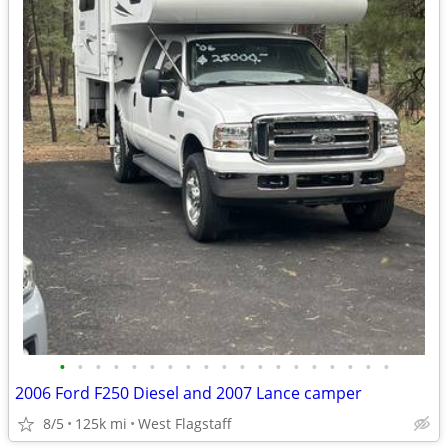
•
•
•
•
•
•
•
•
•
•
•
•
•
•
•
•
•
•
•
2006 Ford F250 Diesel and 2007 Lance camper
8/5
125k mi
West Flagstaff