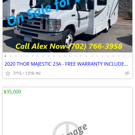
•
•
•
•
•
•
•
•
•
•
•
•
•
•
•
•
•
•
•
•
•
•
•
•
2020 THOR MAJESTIC 23A - FREE WARRANTY INCLUDED!! WE FINANCE-CALL NOW
7/15
131k mi
$35,000