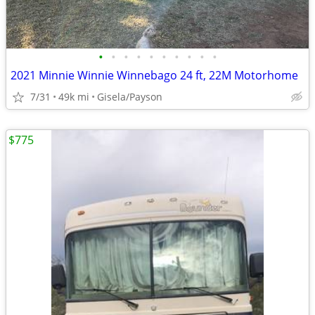
•
•
•
•
•
•
•
•
•
•
2021 Minnie Winnie Winnebago 24 ft, 22M Motorhome
7/31
49k mi
Gisela/Payson
$775