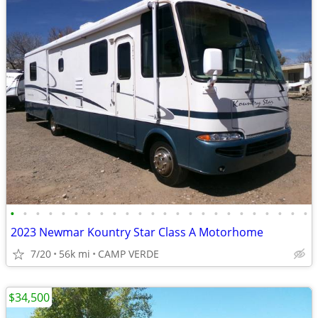
•
•
•
•
•
•
•
•
•
•
•
•
•
•
•
•
•
•
•
•
•
•
•
•
2023 Newmar Kountry Star Class A Motorhome
7/20
56k mi
CAMP VERDE
$34,500