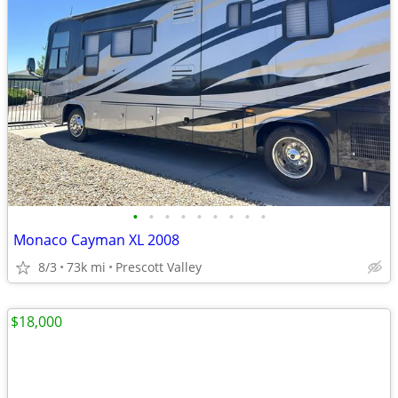
•
•
•
•
•
•
•
•
•
Monaco Cayman XL 2008
8/3
73k mi
Prescott Valley
$18,000