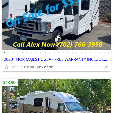
•
•
•
•
•
•
•
•
•
•
•
•
•
•
•
•
•
•
•
•
•
•
•
•
2020 THOR MAJESTIC 23A - FREE WARRANTY INCLUDED!! WE FINANCE-CALL NOW
7/22
131k mi
phx north
$48,900