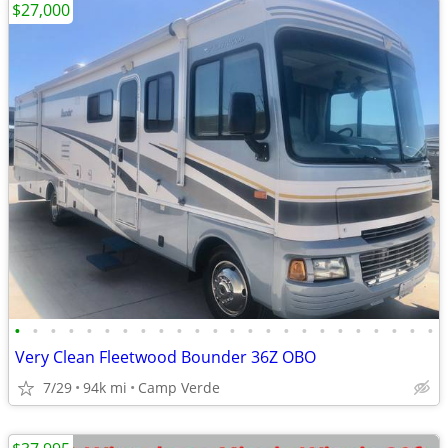
$27,000
•
•
•
•
•
•
•
•
•
•
•
•
•
•
•
•
•
•
•
•
•
•
•
•
Very Clean Fleetwood Bounder 36Z OBO
7/29
94k mi
Camp Verde