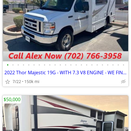
•
•
•
•
•
•
•
•
•
•
•
•
•
•
•
•
•
•
•
•
•
•
•
2022 Thor Majestic 19G - WITH 7.3 V8 ENGINE - WE FINANCE - CALL NOW
7/22
150k mi
$50,000