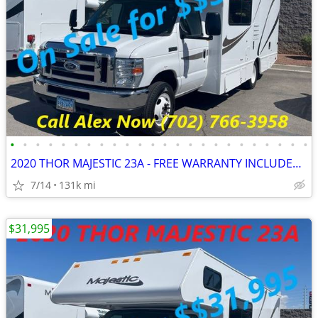
•
•
•
•
•
•
•
•
•
•
•
•
•
•
•
•
•
•
•
•
•
•
•
•
2020 THOR MAJESTIC 23A - FREE WARRANTY INCLUDED!! WE FINANCE-CALL NOW
7/14
131k mi
$31,995