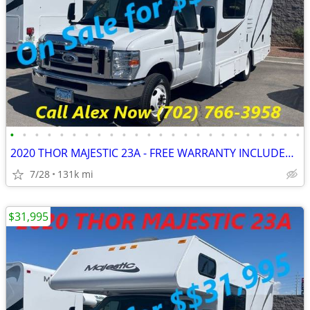
•
•
•
•
•
•
•
•
•
•
•
•
•
•
•
•
•
•
•
•
•
•
•
•
2020 THOR MAJESTIC 23A - FREE WARRANTY INCLUDED!! WE FINANCE-CALL NOW
7/28
131k mi
$31,995