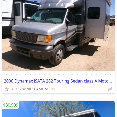
•
•
•
•
•
•
•
•
•
•
•
•
•
•
•
•
•
•
•
•
•
•
•
2006 Dynamax ISATA 282 Touring Sedan class A Motorhome
7/9
78k mi
CAMP VERDE
$30,999