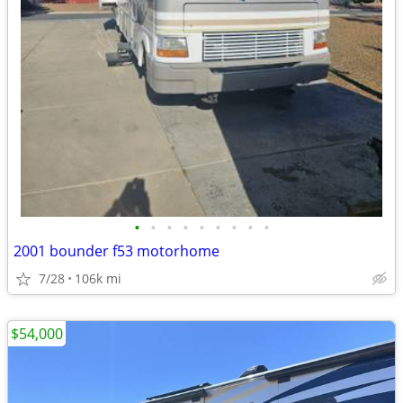
•
•
•
•
•
•
•
•
•
2001 bounder f53 motorhome
7/28
106k mi
$54,000