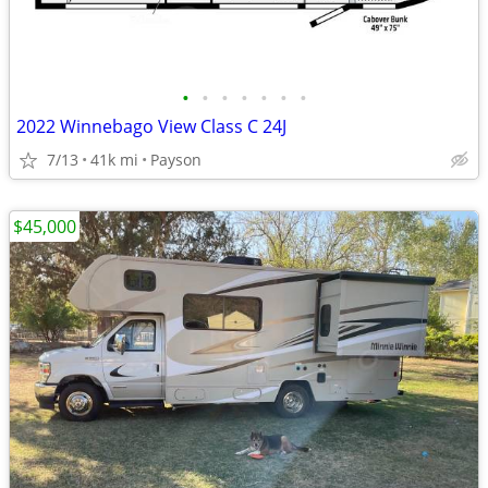
•
•
•
•
•
•
•
2022 Winnebago View Class C 24J
7/13
41k mi
Payson
$45,000