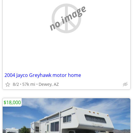
no image
2004 Jayco Greyhawk motor home
8/2
57k mi
Dewey, AZ
$18,000