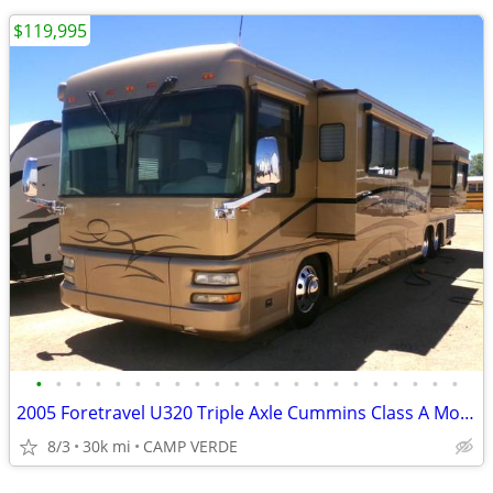
$119,995
•
•
•
•
•
•
•
•
•
•
•
•
•
•
•
•
•
•
•
•
•
•
2005 Foretravel U320 Triple Axle Cummins Class A Motorhome
8/3
30k mi
CAMP VERDE