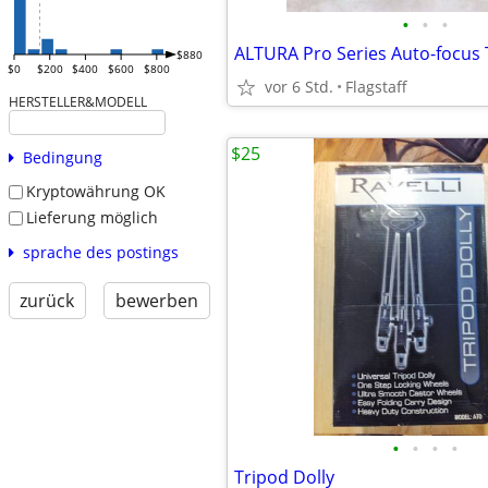
•
•
•
$880
$0
$200
$400
$600
$800
vor 6 Std.
Flagstaff
HERSTELLER&MODELL
$25
Bedingung
Kryptowährung OK
Lieferung möglich
sprache des postings
zurück
bewerben
•
•
•
•
Tripod Dolly