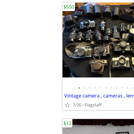
$550
•
•
•
•
•
•
•
•
•
•
•
7/26
Flagstaff
$12