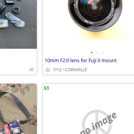
•
•
•
10mm F2:0 lens for Fuji X mount
7/12
CORNVILLE
$8
no image