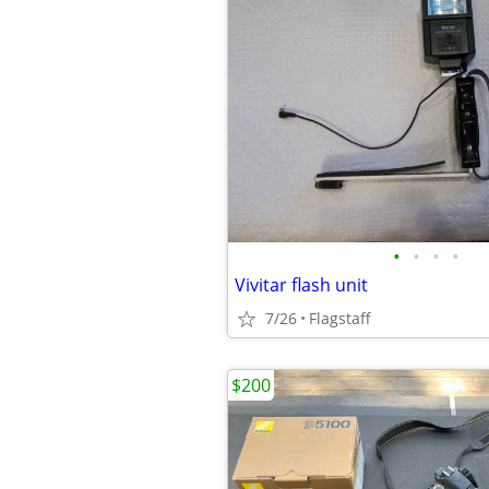
•
•
•
•
Vivitar flash unit
7/26
Flagstaff
$200