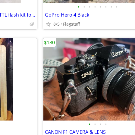
•
•
•
•
•
•
•
•
ALTURA Pro Series Auto-focus TTL flash kit for Nikon DSLR Cameras
GoPro Hero 4 Black
8/5
Flagstaff
$180
•
•
•
•
CANON F1 CAMERA & LENS