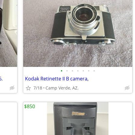
•
•
•
•
•
•
•
6.
Kodak Retinette II B camera,
7/18
Camp Verde, AZ.
$850