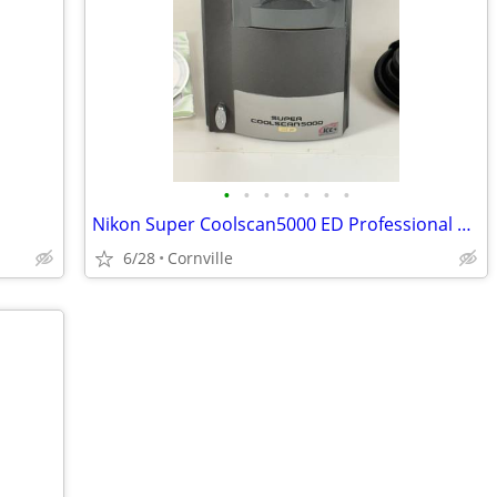
•
•
•
•
•
•
•
Nikon Super Coolscan5000 ED Professional Slide Scanner
6/28
Cornville