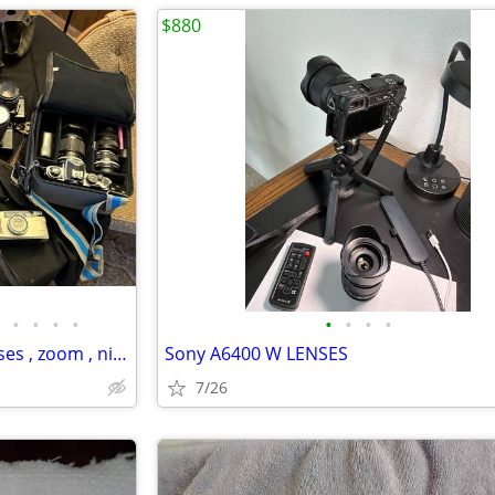
$880
•
•
•
•
•
•
•
•
Vintage camera , cameras , lenses , zoom , nikon , canon , others
Sony A6400 W LENSES
7/26