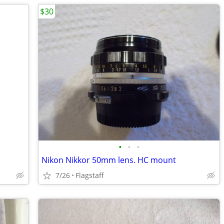
$30
•
•
•
Nikon Nikkor 50mm lens. HC mount
7/26
Flagstaff