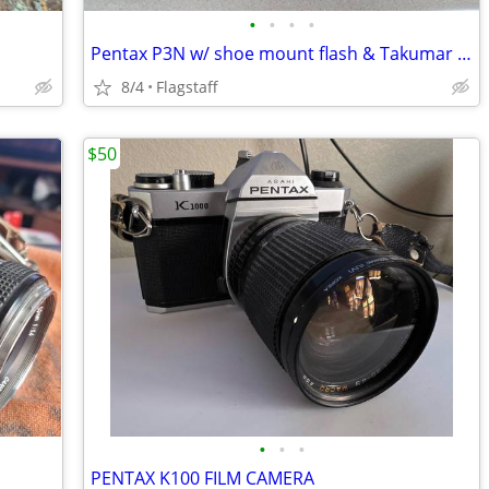
•
•
•
•
Pentax P3N w/ shoe mount flash & Takumar 28-80 mm zoom lens
8/4
Flagstaff
$50
•
•
•
PENTAX K100 FILM CAMERA