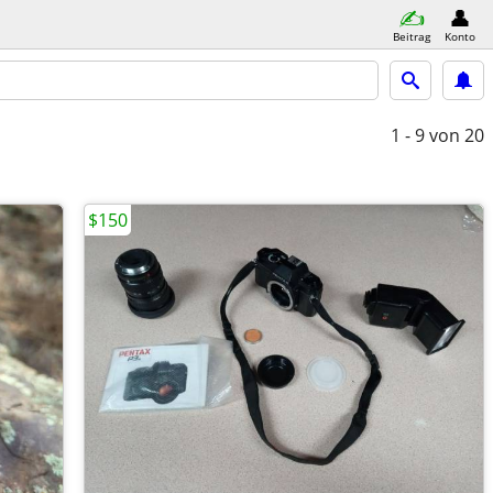
Beitrag
Konto
1 - 9
von 20
$150