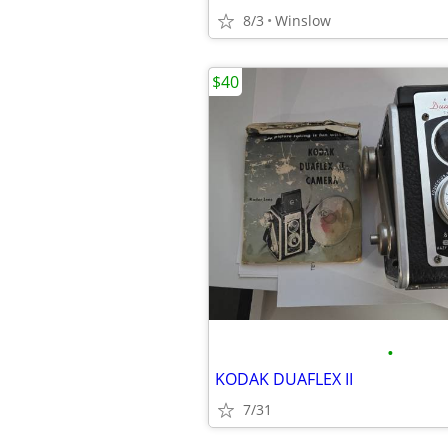
8/3
Winslow
$40
•
KODAK DUAFLEX II
7/31