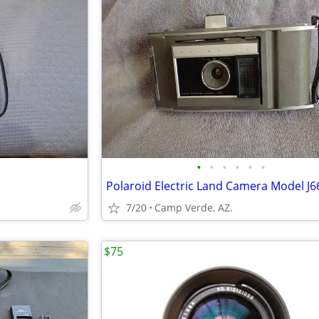
•
•
•
•
•
•
Polaroid Electric Land Camera Model J6
7/20
Camp Verde, AZ.
$75