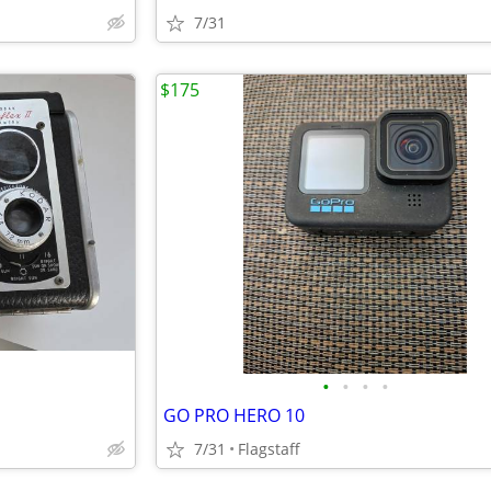
7/31
$175
•
•
•
•
GO PRO HERO 10
7/31
Flagstaff