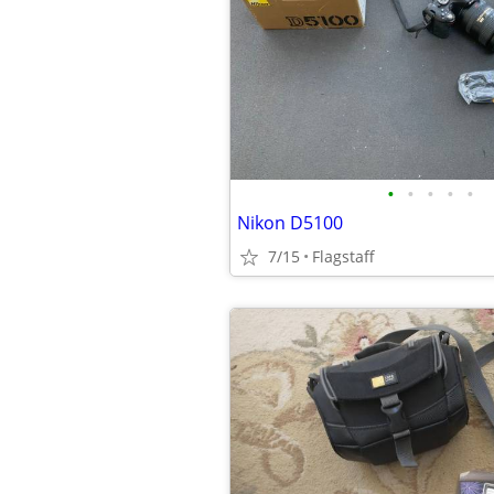
•
•
•
•
•
Nikon D5100
7/15
Flagstaff