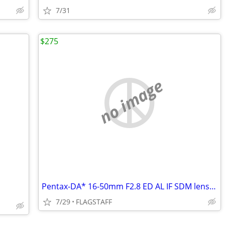
7/31
$275
no image
Pentax-DA* 16-50mm F2.8 ED AL IF SDM lens + Six 77mm Filters
7/29
FLAGSTAFF