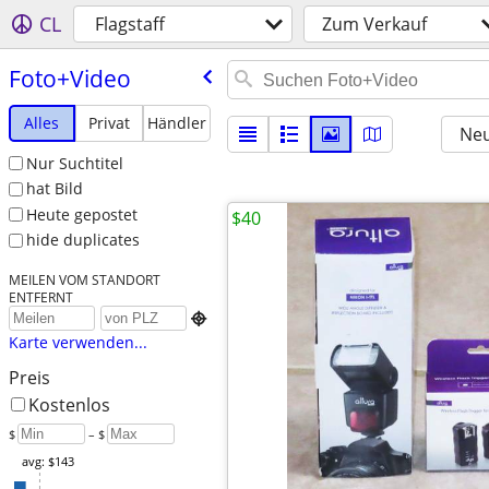
CL
Flagstaff
Zum Verkauf
Foto+Video
Alles
Privat
Händler
Neu
Nur Suchtitel
hat Bild
Heute gepostet
$40
hide duplicates
MEILEN VOM STANDORT
ENTFERNT

Karte verwenden...
Preis
Kostenlos
$
– $
avg: $143