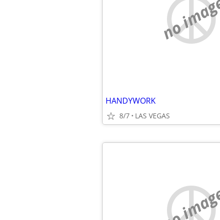
no imag
HANDYWORK
8/7
LAS VEGAS
no imag