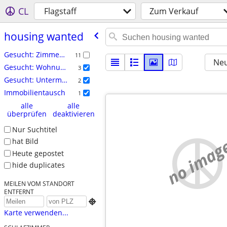
CL
Flagstaff
Zum Verkauf
housing wanted
Gesucht: Zimmer / WG
11
Neu
Gesucht: Wohnungen
3
Gesucht: Untermiete / befristeter Wohnraum
2
Immobilientausch
1
alle
alle
überprüfen
deaktivieren
Nur Suchtitel
no imag
hat Bild
Heute gepostet
hide duplicates
MEILEN VOM STANDORT
ENTFERNT

Karte verwenden...