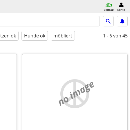
Beitrag
Konto
tzen ok
Hunde ok
möbliert
1 - 6
von 45
no image