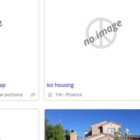
e
no image
wap
Iso housing
w portland
7/6
Phoenix