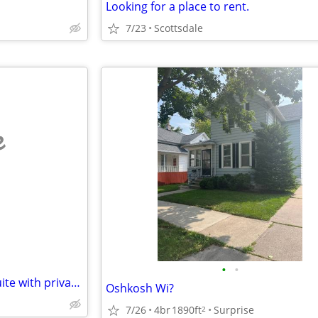
Looking for a place to rent.
7/23
Scottsdale
e
•
•
Single male seeking room or suite with private entrance
Oshkosh Wi?
7/26
4br
1890ft
Surprise
2