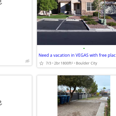
e
•
7/3
2br
1800ft
Boulder City
2
e