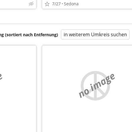
7/27
Sedona
in weiterem Umkreis suchen
 (sortiert nach Entfernung)
e
no image