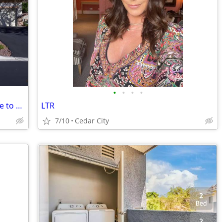
•
•
•
•
Need a vacation in VEGAS with free place to stay?
LTR
7/10
Cedar City