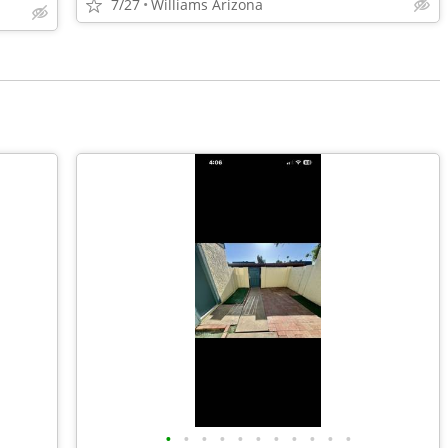
7/27
Williams Arizona
•
•
•
•
•
•
•
•
•
•
•