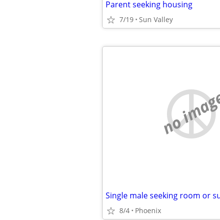
Parent seeking housing
7/19
Sun Valley
no imag
8/4
Phoenix