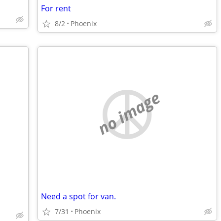
For rent
8/2
Phoenix
no image
Need a spot for van.
7/31
Phoenix