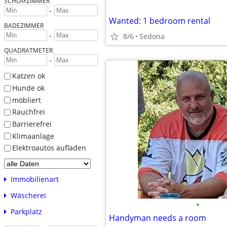
SCHLAFZIMMER
-
Wanted: 1 bedroom rental
BADEZIMMER
-
8/6
Sedona
QUADRATMETER
-
Katzen ok
Hunde ok
möbliert
Rauchfrei
Barrierefrei
Klimaanlage
Elektroautos aufladen
Immobilienart
Wäscherei
•
Parkplatz
Handyman needs a room