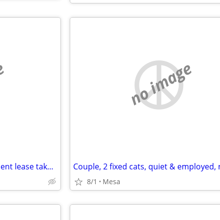
e
no image
4 bedroom2 bathroom apartment lease takeover
8/1
Mesa