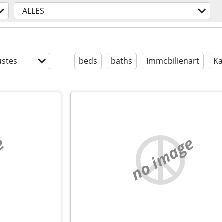
ALLES
stes
beds
baths
Immobilienart
Ka
e
no image