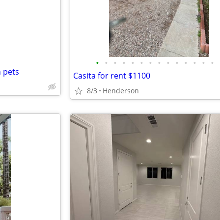
•
•
•
•
•
•
•
•
•
•
•
•
•
•
h pets
Casita for rent $1100
8/3
Henderson