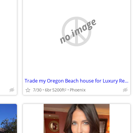
no image
Trade my Oregon Beach house for Luxury Resort AZ Home
7/30
6br
5200ft
Phoenix
2