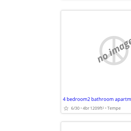
no imag
6/30
4br
1209ft
Tempe
2