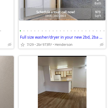
•
•
•
•
•
•
•
•
•
•
•
•
•
•
•
•
•
•
•
•
•
•
•
•
•
Full size washer/dryer in your new 2bd, 2ba 6-8 WEEKS FREE!
7/29
2br
973ft
Henderson
2