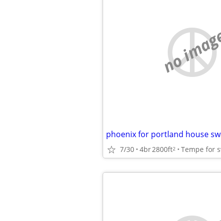
no imag
phoenix for portland house s
7/30
4br
2800ft
Tempe for s
2