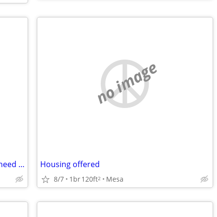
no image
Couple, 2 fixed cats, quiet & employed, need room ASAP
Housing offered
8/7
1br
120ft
Mesa
2