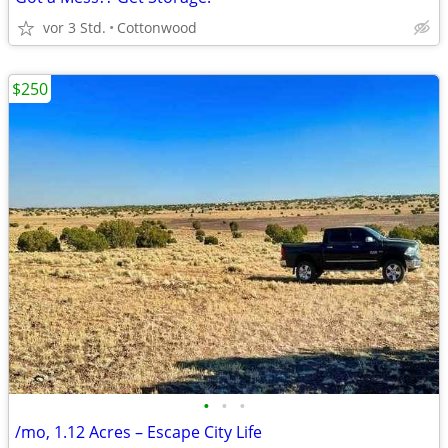
vor 3 Std.
Cottonwood
$250
•
•
•
/mo, 1.12 Acres – Escape City Life