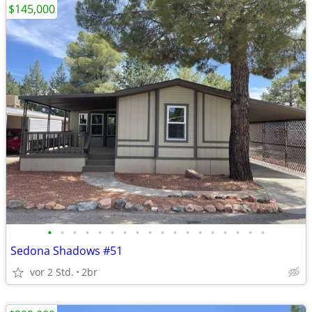
$145,000
•
•
•
•
•
•
•
•
•
•
•
•
•
•
•
•
•
•
Sedona Shadows #51
vor 2 Std.
2br