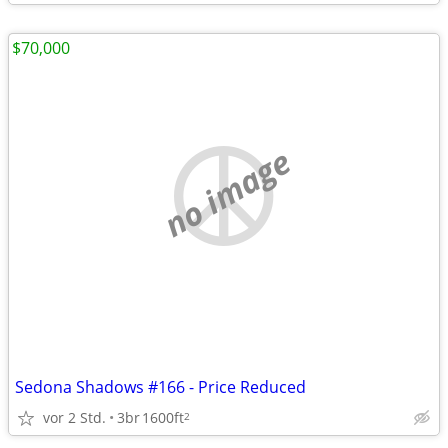
$70,000
no image
Sedona Shadows #166 - Price Reduced
vor 2 Std.
3br
1600ft
2