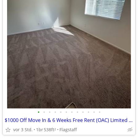
•
•
•
•
•
•
•
•
•
•
•
•
$1000 Off Move In & 6 Weeks Free Rent (OAC) Limited Time at Woodcrest
vor 3 Std.
1br
538ft
Flagstaff
2