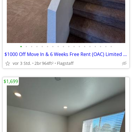
•
•
•
•
•
•
•
•
•
•
•
•
•
•
•
•
•
•
$1000 Off Move In & 6 Weeks Free Rent (OAC) Limited Time @ Woodcrest!!
vor 3 Std.
2br
964ft
Flagstaff
2
$1,699