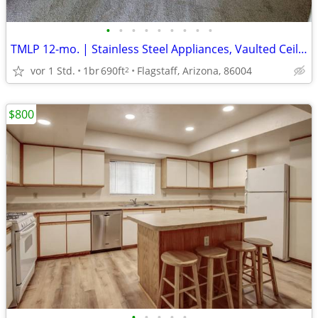
•
•
•
•
•
•
•
•
•
TMLP 12-mo. | Stainless Steel Appliances, Vaulted Ceilings
vor 1 Std.
1br
690ft
Flagstaff, Arizona, 86004
2
$800
•
•
•
•
•