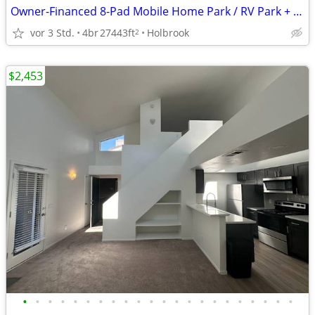
Owner-Financed 8-Pad Mobile Home Park / RV Park + Warehouse
vor 3 Std.
4br
27443ft
Holbrook
2
$2,453
•
•
•
•
•
•
•
•
•
•
•
•
•
•
•
•
•
•
•
•
•
•