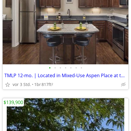
•
•
•
•
•
•
•
TMLP 12-mo. | Located in Mixed-Use Aspen Place at the Sawmill
vor 3 Std.
1br
817ft
2
$139,900