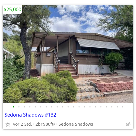
$25,000
•
•
•
•
•
•
•
•
•
•
•
•
•
•
•
•
•
•
•
•
•
Sedona Shadows #132
vor 2 Std.
2br
980ft
Sedona Shadows
2