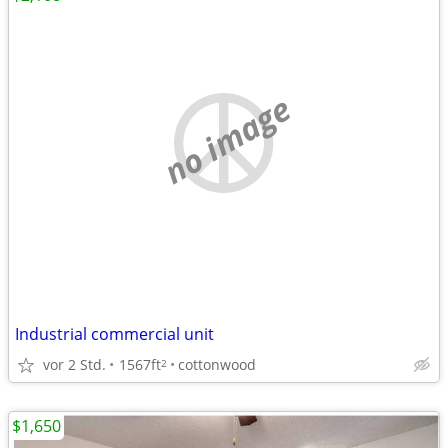
no image
Industrial commercial unit
vor 2 Std.
1567ft
cottonwood
2
$1,650