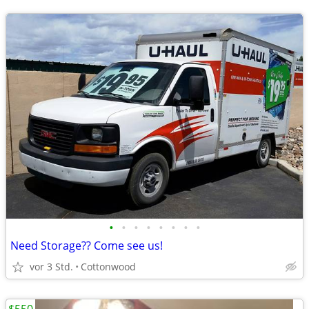
•
•
•
•
•
•
•
•
Need Storage?? Come see us!
vor 3 Std.
Cottonwood