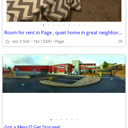
•
•
•
•
•
•
•
•
•
Room for rent in Page , quiet home in great neighborhood
vor 3 Std.
1br
125ft
Page
2
•
•
•
•
•
•
Got a Mess?? Get Storage!