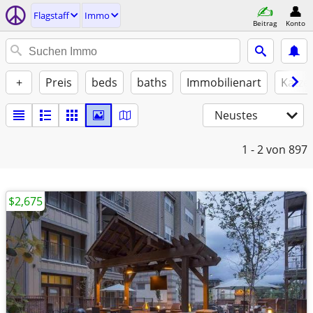
Flagstaff
Immo
Beitrag
Konto
+
Preis
beds
baths
Immobilienart
Katze
Neustes
1 - 2
von 897
$2,675