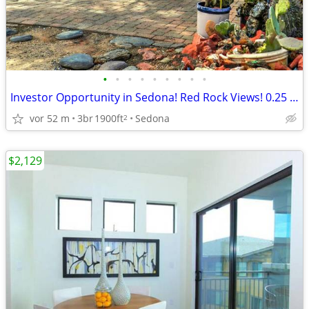
•
•
•
•
•
•
•
•
•
Investor Opportunity in Sedona! Red Rock Views! 0.25 Acre Lot!
vor 52 m
3br
1900ft
Sedona
2
$2,129