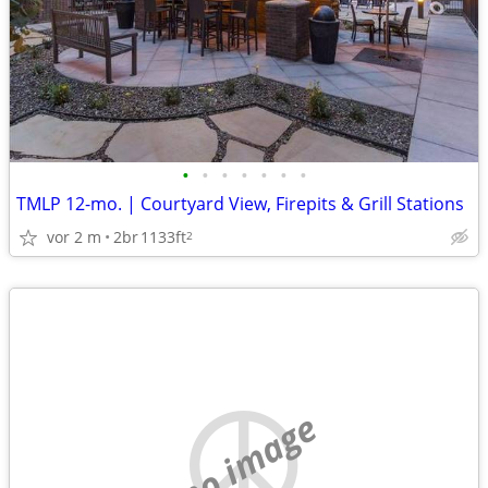
•
•
•
•
•
•
•
TMLP 12-mo. | Courtyard View, Firepits & Grill Stations
vor 2 m
2br
1133ft
2
no image