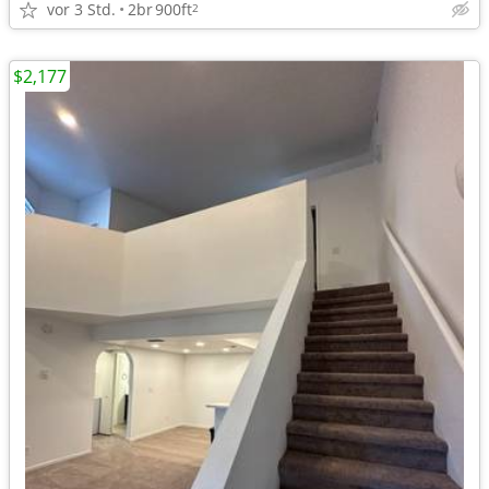
vor 3 Std.
2br
900ft
2
$2,177