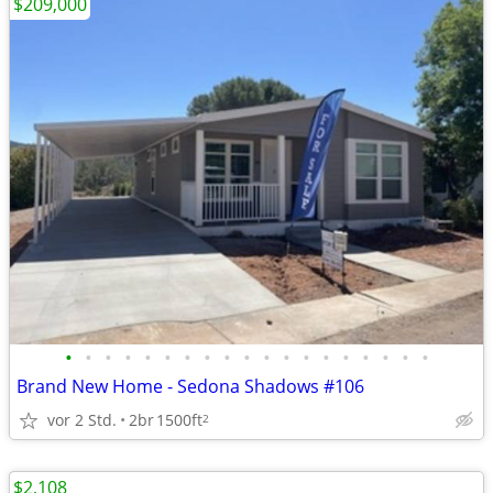
$209,000
•
•
•
•
•
•
•
•
•
•
•
•
•
•
•
•
•
•
•
Brand New Home - Sedona Shadows #106
vor 2 Std.
2br
1500ft
2
$2,108