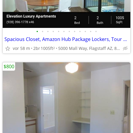
•
•
•
•
•
•
•
•
•
•
•
•
Spacious Closet, Amazon Hub Package Lockers, Tour Today
vor 58 m
2br
1005ft
5000 Mall Way, Flagstaff AZ, 86004
2
$800