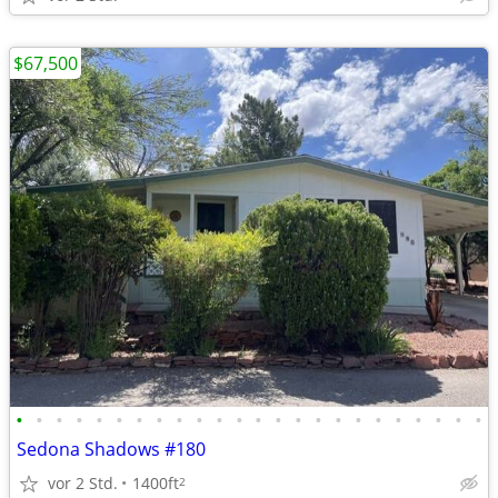
$67,500
•
•
•
•
•
•
•
•
•
•
•
•
•
•
•
•
•
•
•
•
•
•
•
•
Sedona Shadows #180
vor 2 Std.
1400ft
2