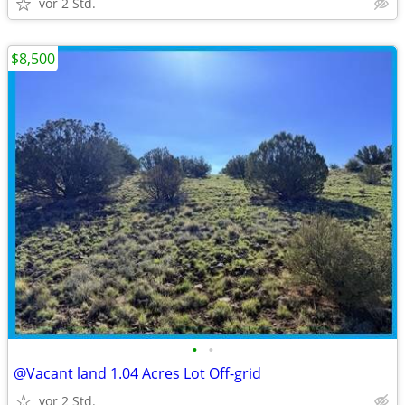
vor 2 Std.
$8,500
•
•
@Vacant land 1.04 Acres Lot Off-grid
vor 2 Std.