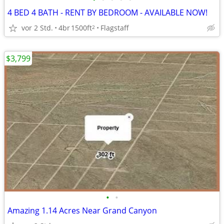
4 BED 4 BATH - RENT BY BEDROOM - AVAILABLE NOW!
vor 2 Std.
4br
1500ft
Flagstaff
2
$3,799
•
•
Amazing 1.14 Acres Near Grand Canyon