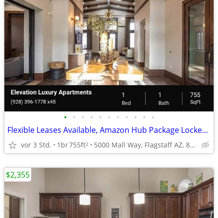
•
•
•
•
•
•
•
•
•
•
•
Flexible Leases Available, Amazon Hub Package Lockers, Spacious Closet
vor 3 Std.
1br
755ft
5000 Mall Way, Flagstaff AZ, 86004
2
$2,355