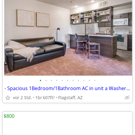
•
•
•
•
•
•
•
•
•
•
•
- Spacious 1Bedroom/1Bathroom AC in unit a Washer/Dryer
vor 2 Std.
1br
607ft
Flagstaff, AZ
2
$800