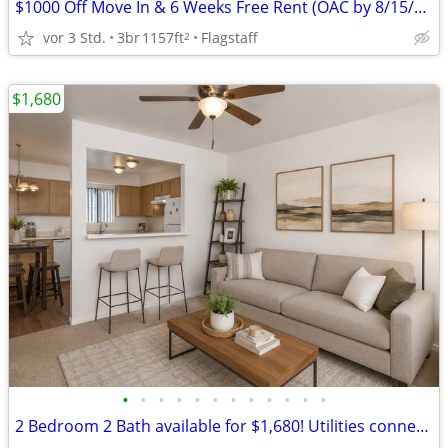
$1000 Off Move In & 6 Weeks Free Rent (OAC by 8/15/26) @ Woodcrest!!!
vor 3 Std.
3br
1157ft
Flagstaff
2
$1,680
•
•
•
•
•
•
•
•
•
•
•
•
2 Bedroom 2 Bath available for $1,680! Utilities connected!