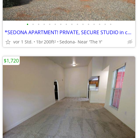
•
•
•
•
•
•
•
•
•
•
•
•
•
•
•
•
*SEDONA APARTMENT! PRIVATE, SECURE STUDIO in central SEDONA*
vor 1 Std.
1br
200ft
Sedona- Near 'The Y'
2
$1,720