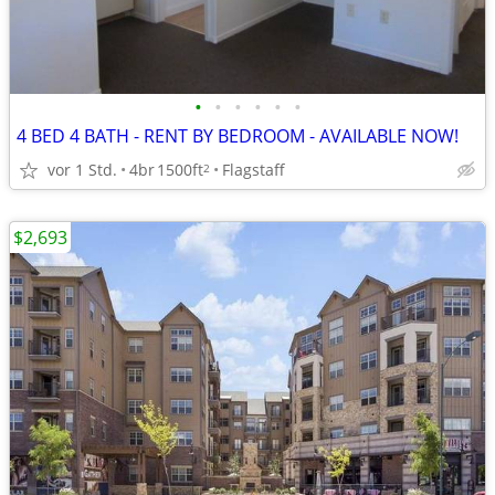
•
•
•
•
•
•
4 BED 4 BATH - RENT BY BEDROOM - AVAILABLE NOW!
vor 1 Std.
4br
1500ft
Flagstaff
2
$2,693