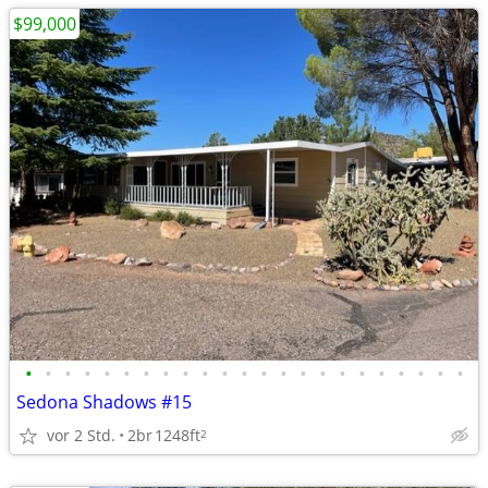
$99,000
•
•
•
•
•
•
•
•
•
•
•
•
•
•
•
•
•
•
•
•
•
•
•
Sedona Shadows #15
vor 2 Std.
2br
1248ft
2