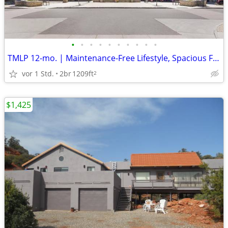
•
•
•
•
•
•
•
•
•
•
TMLP 12-mo. | Maintenance-Free Lifestyle, Spacious Floor Plans
vor 1 Std.
2br
1209ft
2
$1,425