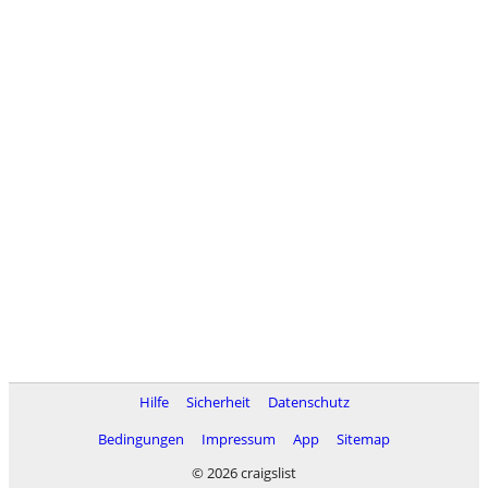
Hilfe
Sicherheit
Datenschutz
Bedingungen
Impressum
App
Sitemap
© 2026 craigslist