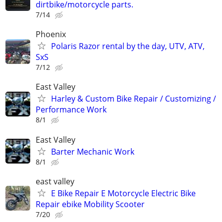
dirtbike/motorcycle parts.
7/14
Phoenix
Polaris Razor rental by the day, UTV, ATV,
SxS
7/12
East Valley
Harley & Custom Bike Repair / Customizing /
Performance Work
8/1
East Valley
Barter Mechanic Work
8/1
east valley
E Bike Repair E Motorcycle Electric Bike
Repair ebike Mobility Scooter
7/20