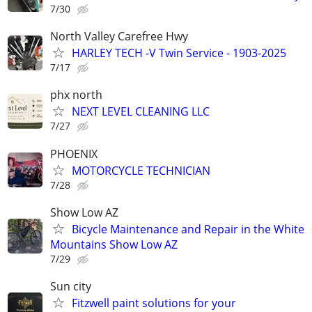
7/30
North Valley Carefree Hwy
HARLEY TECH -V Twin Service - 1903-2025
7/17
phx north
NEXT LEVEL CLEANING LLC
7/27
PHOENIX
MOTORCYCLE TECHNICIAN
7/28
Show Low AZ
Bicycle Maintenance and Repair in the White
Mountains Show Low AZ
7/29
Sun city
Fitzwell paint solutions for your