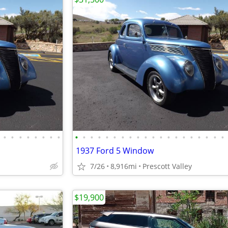
•
•
•
•
•
•
•
•
•
•
•
•
•
•
•
•
•
•
•
•
•
•
•
•
•
•
•
•
1937 Ford 5 Window
7/26
8,916mi
Prescott Valley
$19,900