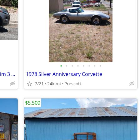
•
•
•
•
•
•
•
•
Range Rover Evoque coupe Pure Plus trim 3 door hatchback Like new
1978 Silver Anniversary Corvette
7/21
24k mi
Prescott
$5,500