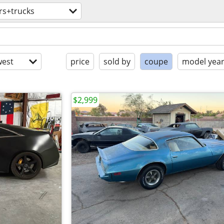
rs+trucks
est
price
sold by
coupe
model yea
$2,999