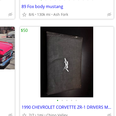
89 Fox body mustang
8/6
130k mi
Ash Fork
$50
•
•
•
•
•
1990 CHEVROLET CORVETTE ZR-1 DRIVERS MANUAL - ORIGINAL
7/7
1mi
Chino Valley