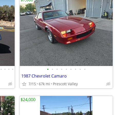
•
•
•
•
•
•
•
•
•
•
•
•
•
1987 Chevrolet Camaro
7/15
67k mi
Prescott Valley
$24,000