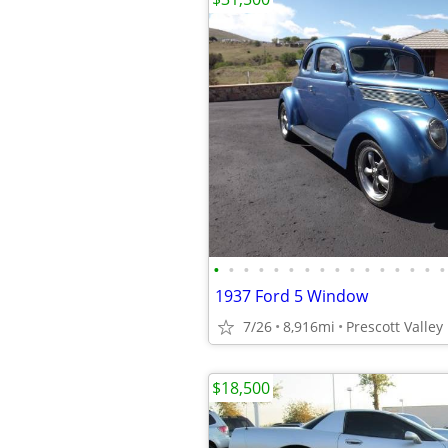
•
•
•
•
•
•
•
•
•
•
•
•
•
•
•
•
1937 Ford 5 Window
7/26
8,916mi
Prescott Valley
$18,500