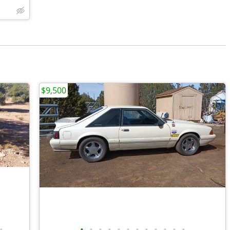
$9,500
•
•
•
•
•
•
•
•
•
•
•
•
•