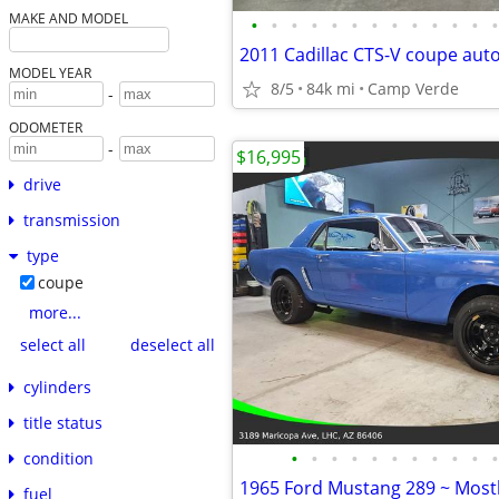
MAKE AND MODEL
•
•
•
•
•
•
•
•
•
•
•
•
•
2011 Cadillac CTS-V coupe aut
MODEL YEAR
8/5
84k mi
Camp Verde
-
ODOMETER
-
$16,995
drive
transmission
type
coupe
more...
select all
deselect all
cylinders
title status
•
•
•
•
•
•
•
•
•
•
•
condition
fuel