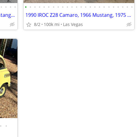
•
•
•
•
•
•
•
•
•
•
•
•
•
•
•
•
•
•
•
•
•
•
•
•
•
•
•
•
1965-1975 Misc Classic Muscle Cars Mustang Camaro
1990 IROC Z28 Camaro, 1966 Mustang, 1975 Firebird Trans Am
8/2
100k mi
Las Vegas
•
•