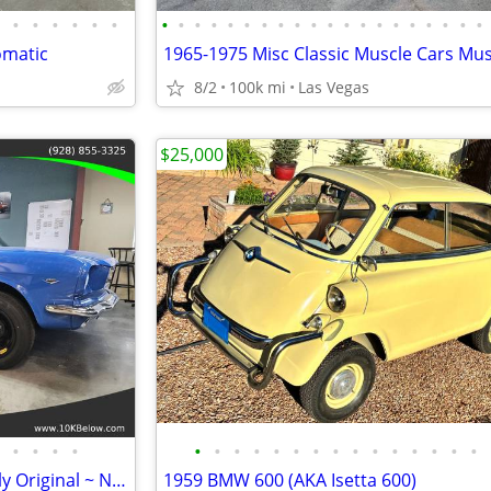
•
•
•
•
•
•
•
•
•
•
•
•
•
•
•
•
•
•
•
•
•
•
•
•
•
•
omatic
8/2
100k mi
Las Vegas
$25,000
•
•
•
•
•
•
•
•
•
•
•
•
•
•
•
•
•
•
•
1965 Ford Mustang 289 ~ Mostly Original ~ New Wheels and Tires
1959 BMW 600 (AKA Isetta 600)