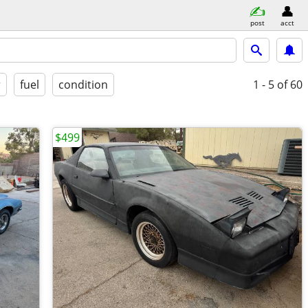
post
acct
r
fuel
condition
1 - 5
of 60
$499