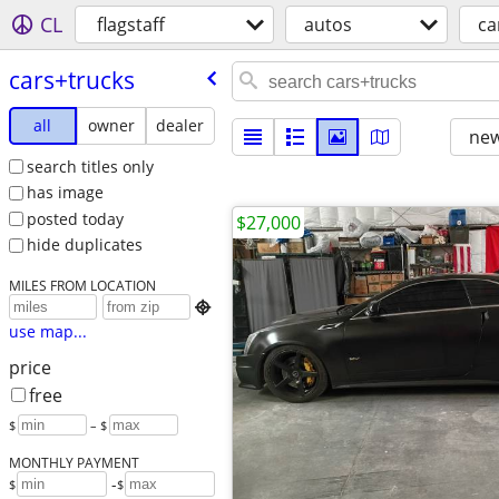
CL
flagstaff
autos
ca
cars+trucks
all
owner
dealer
new
search titles only
has image
posted today
$27,000
hide duplicates
MILES FROM LOCATION

use map...
price
free
$
– $
MONTHLY PAYMENT
-
$
$