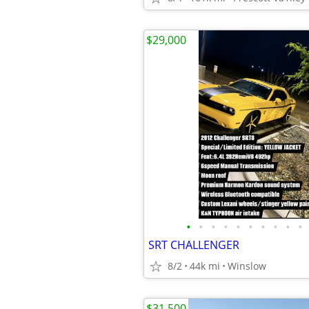
$29,000
•
•
•
•
•
•
•
•
•
•
SRT CHALLENGER
8/2
44k mi
Winslow
$31,500