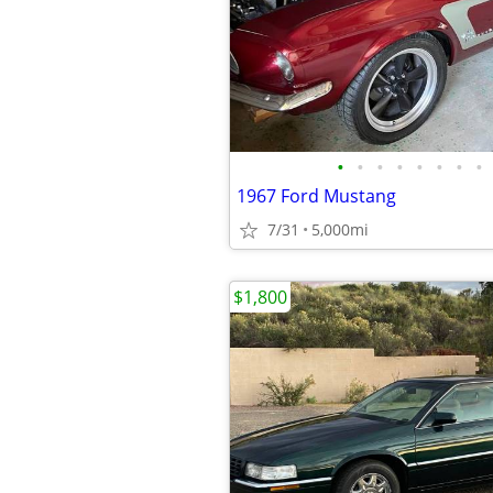
•
•
•
•
•
•
•
•
1967 Ford Mustang
7/31
5,000mi
$1,800