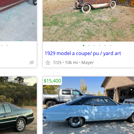
•
•
•
•
•
•
•
•
1929 model a coupe/ pu / yard art
7/25
10k mi
Mayer
$15,400