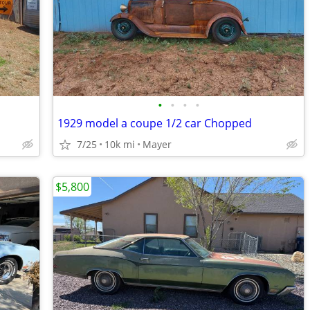
•
•
•
•
1929 model a coupe 1/2 car Chopped
7/25
10k mi
Mayer
$5,800