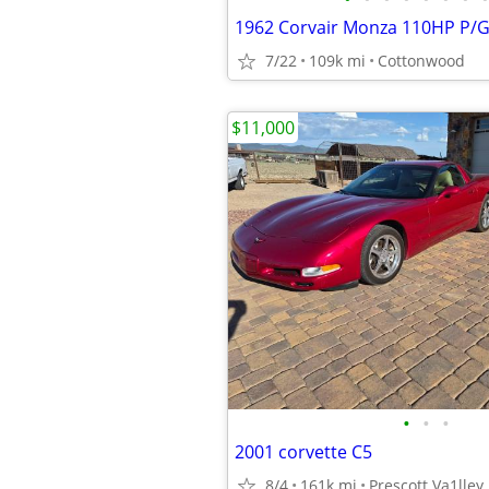
7/22
109k mi
Cottonwood
$11,000
•
•
•
2001 corvette C5
8/4
161k mi
Prescott Va1lley