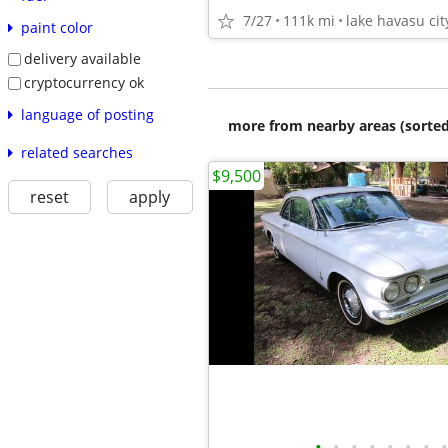
7/27
111k mi
lake havasu cit
paint color
delivery available
cryptocurrency ok
language of posting
more from nearby areas (sorted
related searches
$9,500
reset
apply
•
•
•
•
•
•
•
•