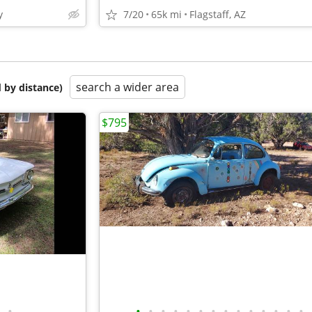
y
7/20
65k mi
Flagstaff, AZ
search a wider area
 by distance)
$795
•
•
•
•
•
•
•
•
•
•
•
•
•
•
•