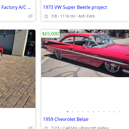
1962 Corvair Monza 110HP P/G Factory A/C Cottonwood
1973 VW Super Beetle project
7/8
111k mi
Ash Fork
$65,000
•
•
•
•
•
•
•
•
•
•
•
1959 Chevrolet Belair
7/23
2,465mi
Prescott Valley