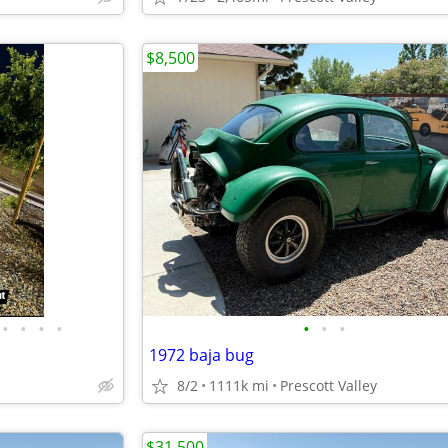
$8,500
•
•
•
•
•
•
•
1972 baja bug
8/2
1111k mi
Prescott Valley
$31,500