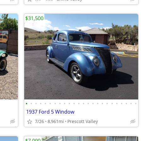
$31,500
•
•
•
•
•
•
•
•
•
•
•
•
•
•
•
•
•
•
•
•
•
•
•
•
1937 Ford 5 Window
7/26
8,961mi
Prescott Valley
$7,000