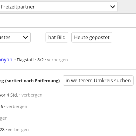
Freizeitpartner
stes
hat Bild
Heute gepostet
anyon
Flagstaff
8/2
verbergen
in weiterem Umkreis suchen
 (sortiert nach Entfernung)
vor 4 Std.
verbergen
26
verbergen
rgen
/28
verbergen