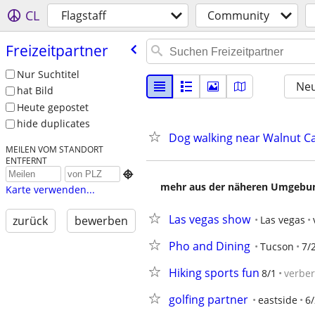
CL
Flagstaff
Community
Freizeitpartner
Nur Suchtitel
Neu
hat Bild
Heute gepostet
hide duplicates
Dog walking near Walnut C
MEILEN VOM STANDORT
ENTFERNT

mehr aus der näheren Umgebung
Karte verwenden...
Las vegas show
Las vegas
zurück
bewerben
Pho and Dining
Tucson
7/
Hiking sports fun
8/1
verbe
golfing partner
eastside
6